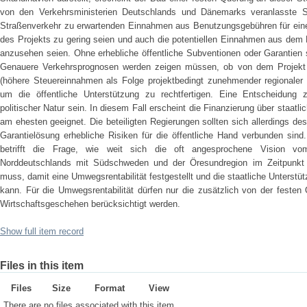
von den Verkehrsministerien Deutschlands und Dänemarks veranlasste 
Straßenverkehr zu erwartenden Einnahmen aus Benutzungsgebühren für eine r
des Projekts zu gering seien und auch die potentiellen Einnahmen aus dem 
anzusehen seien. Ohne erhebliche öffentliche Subventionen oder Garantien se
Genauere Verkehrsprognosen werden zeigen müssen, ob von dem Projekt e
(höhere Steuereinnahmen als Folge projektbedingt zunehmender regionaler
um die öffentliche Unterstützung zu rechtfertigen. Eine Entscheidung z
politischer Natur sein. In diesem Fall erscheint die Finanzierung über staatli
am ehesten geeignet. Die beteiligten Regierungen sollten sich allerdings d
Garantielösung erhebliche Risiken für die öffentliche Hand verbunden sind
betrifft die Frage, wie weit sich die oft angesprochene Vision 
Norddeutschlands mit Südschweden und der Öresundregion im Zeitpunkt d
muss, damit eine Umwegsrentabilität festgestellt und die staatliche Unterstü
kann. Für die Umwegsrentabilität dürfen nur die zusätzlich von der feste
Wirtschaftsgeschehen berücksichtigt werden.
Show full item record
Files in this item
Files
Size
Format
View
There are no files associated with this item.