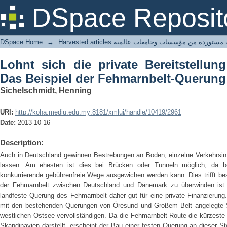
Lohnt sich die private Bereitstell
DSpace Reposit
Fehmarnbelt-Querung
DSpace Home
→
Harvested articles ستوردة من مؤسسات وجامعات عالمية
Lohnt sich die private Bereitstellung
Das Beispiel der Fehmarnbelt-Querung
Sichelschmidt, Henning
URI:
http://koha.mediu.edu.my:8181/xmlui/handle/10419/2961
Date:
2013-10-16
Description:
Auch in Deutschland gewinnen Bestrebungen an Boden, einzelne Verkehrsinfra
lassen. Am ehesten ist dies bei Brücken oder Tunneln möglich, da be
konkurrierende gebührenfreie Wege ausgewichen werden kann. Dies trifft be
der Fehmarnbelt zwischen Deutschland und Dänemark zu überwinden ist.
landfeste Querung des Fehmarnbelt daher gut für eine private Finanzierun
mit den bestehenden Querungen von Öresund und Großem Belt angelegte S
westlichen Ostsee vervollständigen. Da die Fehmarnbelt-Route die kürzeste
Skandinavien darstellt, erscheint der Bau einer festen Querung an dieser St