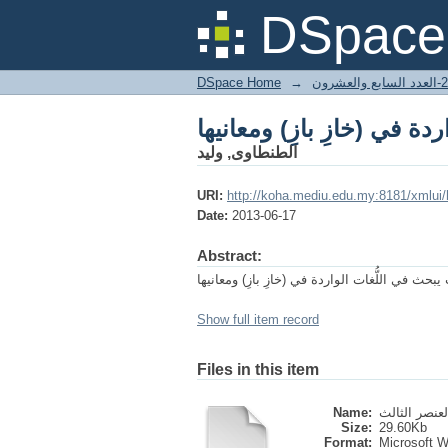
اردة في (خازِ بازِ) ومعانيها
DSpace 
DSpace Home
→
27- والعشرون
اردة في (خازِ بازِ) ومعانيها
الطنطاوى, وليد
URI:
http://koha.mediu.edu.my:8181/xmlui
Date:
2013-06-17
Abstract:
يبحث في اللُّغات الواردة في (خازِ بازِ) ومعانيها
Show full item record
Files in this item
Name:
Size:
29.60Kb
Format:
Microsoft 