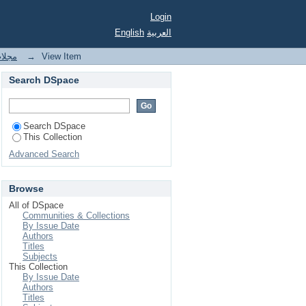
Login
English
العربية
مجلات
→
View Item
Search DSpace
Search DSpace
This Collection
Advanced Search
Browse
All of DSpace
Communities & Collections
By Issue Date
Authors
Titles
Subjects
This Collection
By Issue Date
Authors
Titles