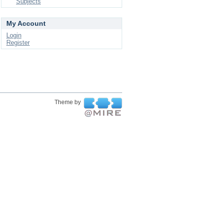
Subjects
My Account
Login
Register
Theme by