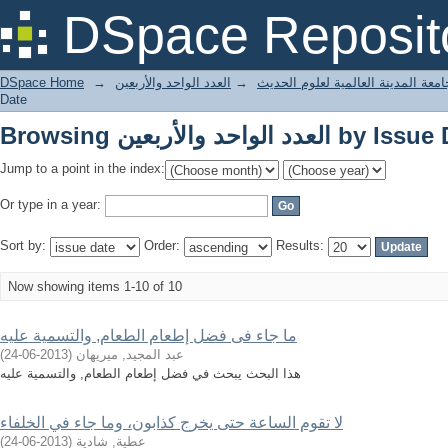
د الواحد والأربعين by Issue Date
DSpace Reposit
معة المدينة العالمية لعلوم الحديث
→
العدد الواحد والأربعين
→
DSpace Home
Date
د الواحد والأربعين by Issue Date
Jump to a point in the index:
Or type in a year:
Sort by:
Order:
Results:
Now showing items 1-10 of 10
ما جاء فى فضل إطعام الطعام, والتسمية عليه
عبد المجيد, ميريهان
(
2013-06-24
)
هذا البحث يبحث في فضل إطعام الطعام, والتسمية عليه
لا تقوم الساعة حتى يخرج كذابون، وما جاء في الخلفاء
عطية, شادية
(
2013-06-24
)