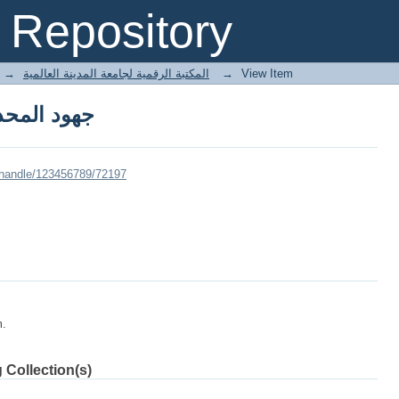
جهود المحد
Repository
→
E-Books المكتبة الرقمية لجامعة المدينة العالمية
→
View Item
جهود المحد
/handle/123456789/72197
m.
 Collection(s)