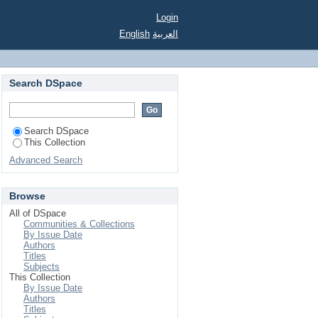
Login
English
العربية
Search DSpace
Search DSpace
This Collection
Advanced Search
Browse
All of DSpace
Communities & Collections
By Issue Date
Authors
Titles
Subjects
This Collection
By Issue Date
Authors
Titles