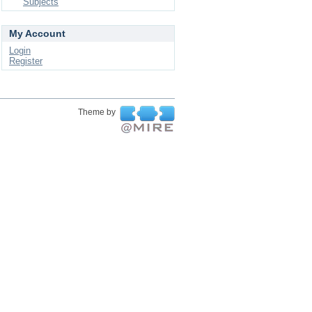
Subjects
My Account
Login
Register
Theme by