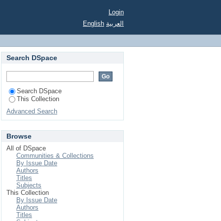
تقويم طرق تدريس القرا
Login
English
العربية
Search DSpace
Search DSpace
This Collection
Advanced Search
Browse
All of DSpace
Communities & Collections
By Issue Date
Authors
Titles
Subjects
This Collection
By Issue Date
Authors
Titles