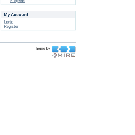
Subjects
My Account
Login
Register
Theme by